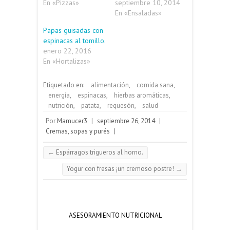
En «Pizzas»
septiembre 10, 2014
En «Ensaladas»
Papas guisadas con
espinacas al tomillo.
enero 22, 2016
En «Hortalizas»
Etiquetado en:
alimentación
,
comida sana
,
energía
,
espinacas
,
hierbas aromáticas
,
nutrición
,
patata
,
requesón
,
salud
Por
Mamucer3
|
septiembre 26, 2014
|
Cremas, sopas y purés
|
←
Espárragos trigueros al horno.
Yogur con fresas ¡un cremoso postre!
→
ASESORAMIENTO NUTRICIONAL