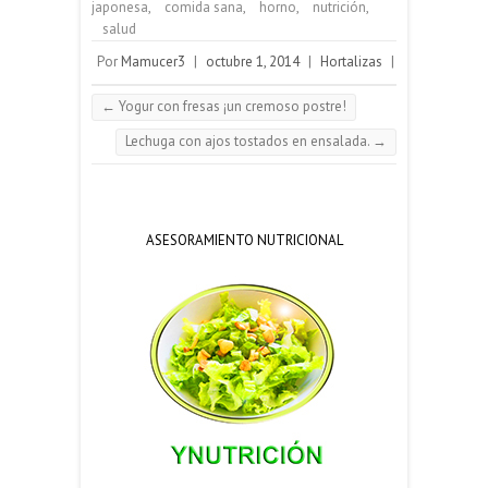
japonesa
,
comida sana
,
horno
,
nutrición
,
salud
Por
Mamucer3
|
octubre 1, 2014
|
Hortalizas
|
←
Yogur con fresas ¡un cremoso postre!
Lechuga con ajos tostados en ensalada.
→
ASESORAMIENTO NUTRICIONAL