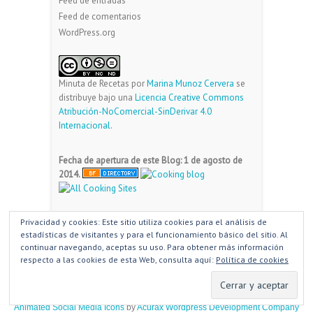
Feed de entradas
Feed de comentarios
WordPress.org
Minuta de Recetas
por
Marina Munoz Cervera
se
distribuye bajo una
Licencia Creative Commons
Atribución-NoComercial-SinDerivar 4.0
Internacional
.
Fecha de apertura de este Blog: 1 de agosto de
2014.
Privacidad y cookies: Este sitio utiliza cookies para el análisis de
estadísticas de visitantes y para el funcionamiento básico del sitio. Al
Copyright ©2026
MinutadeRecetas
|
Política de
continuar navegando, aceptas su uso. Para obtener más información
privacidad
| Tema por:
Theme Horse
| Funciona
respecto a las cookies de esta Web, consulta aquí:
Política de cookies
con:
WordPress
Animated Social Media Icons
by
Acurax Wordpress Development Company